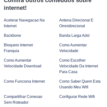
Confira outros conteúdos sobre
internet!
Tecnologia no cotidiano: vantagens, desvantagens e tipos
Acelerar Navegacao Na
Antena Direcional E
Internet
Omnidirecional
Backbone
Banda Larga Adsl
Smartwatch: como funciona e quais são suas vantagens?
Bloqueio Internet
Como Aumentar
Franquia
Velocidade
Smart TV: como escolher a sua?
Como Aumentar
Como Escolher
Velocidade Download
Velocidade Da Internet
Para Casa
Amplificador de Sinal Wi-Fi: Entenda Como Funciona e
Como Configurar
Como Funciona Internet
Como Saber Quem Esta
Usando Meu Wifi
Prime Day 2022 | Melhores Ofertas | Alexa, Jogos online e
Compartilhar Conexao
Configurar Rede Wifi
Kindle
Sem Roteador