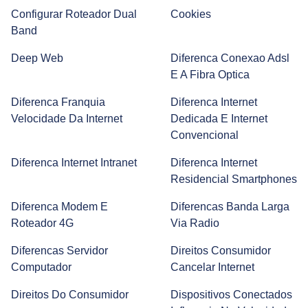
Configurar Roteador Dual
Cookies
Band
O que é Hardware? Veja como testar o seu!
Deep Web
Diferenca Conexao Adsl
E A Fibra Optica
Entenda o que é e como funciona o Google Nest Mini
Diferenca Franquia
Diferenca Internet
Velocidade Da Internet
Dedicada E Internet
Entenda a diferença entre Hub, Switch e Roteador
Convencional
Diferenca Internet Intranet
Diferenca Internet
Residencial Smartphones
Entenda como configurar Chromecast e use internet na
sua TV
Diferenca Modem E
Diferencas Banda Larga
Roteador 4G
Via Radio
Chip M2M: Saiba Como Essa Tecnologia Funciona
Diferencas Servidor
Direitos Consumidor
Computador
Cancelar Internet
Direitos Do Consumidor
Dispositivos Conectados
Casa Inteligente: O que é e Como Funciona Para Ter a