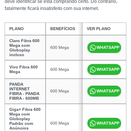
deve identificar se está comprando certo. Do contrário,
fatalmente ficará insatisfeito com sua internet.
PLANO
BENEFÍCIOS
VER PLANO
PREÇO
Claro Fibra 600
Mega com
600 Mega
R$ 99,90
WHATSAPP
Globoplay
incluso
Vivo Fibra 600
600 Mega
R$ 100,00
WHATSAPP
Mega
PANDA
INTERNET
600 Mega
R$ 89,90
WHATSAPP
FIBRA - PANDA
FIBRA - 600MB
Giga+ Fibra 600
Mega com
Globoplay
600 Mega
R$ 99,99
WHATSAPP
Padrão com
Anúncios