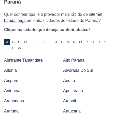
Paraná
Quer conferir qual é o provedor mais rápido de
internet
banda larga
em outras cidades do estado de Paraná?
Clique na cidade que deseja conferir abaixo!
A
B
C
D
E
F
G
I
J
L
M
N
O
P
Q
R
S
T
U
W
Almirante Tamandare
Alto Parana
Altonia
Alvorada Do Sul
Ampere
Andira
Antonina
Apucarana
Arapongas
Arapoti
Araruna
Araucaria