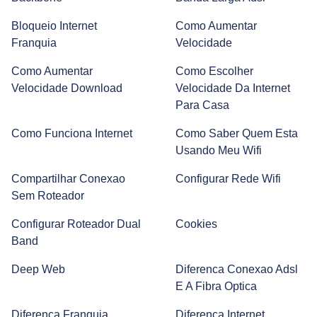
Smartwatch: como funciona e quais são suas vantagens?
Bloqueio Internet
Como Aumentar
Franquia
Velocidade
Smart TV: como escolher a sua?
Como Aumentar
Como Escolher
Velocidade Download
Velocidade Da Internet
Para Casa
Amplificador de Sinal Wi-Fi: Entenda Como Funciona e
Como Configurar
Como Funciona Internet
Como Saber Quem Esta
Usando Meu Wifi
Prime Day 2022 | Melhores Ofertas | Alexa, Jogos online e
Compartilhar Conexao
Configurar Rede Wifi
Kindle
Sem Roteador
Configurar Roteador Dual
Cookies
Band
O que é Hardware? Veja como testar o seu!
Deep Web
Diferenca Conexao Adsl
E A Fibra Optica
Entenda o que é e como funciona o Google Nest Mini
Diferenca Franquia
Diferenca Internet