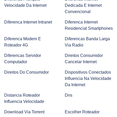
Velocidade Da Internet
Dedicada E Internet
Entenda a diferença entre Hub, Switch e Roteador
Convencional
Diferenca Internet Intranet
Diferenca Internet
Residencial Smartphones
Entenda como configurar Chromecast e use internet na
sua TV
Diferenca Modem E
Diferencas Banda Larga
Roteador 4G
Via Radio
Chip M2M: Saiba Como Essa Tecnologia Funciona
Diferencas Servidor
Direitos Consumidor
Computador
Cancelar Internet
Direitos Do Consumidor
Dispositivos Conectados
Casa Inteligente: O que é e Como Funciona Para Ter a
Influencia Na Velocidade
Sua
Da Internet
Distancia Roteador
Dns
Automação residencial: entenda como deixar sua casa
Influencia Velocidade
inteligente!
Download Via Torrent
Escolher Roteador