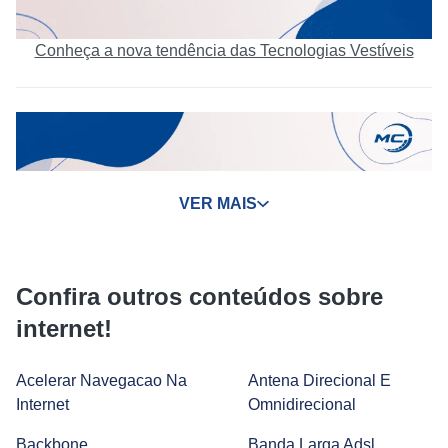
Conheça a nova tendência das Tecnologias Vestíveis
VER MAIS
Confira outros conteúdos sobre
internet!
Tecnologia no cotidiano: vantagens, desvantagens e tipos
Acelerar Navegacao Na
Antena Direcional E
Internet
Omnidirecional
Backbone
Banda Larga Adsl