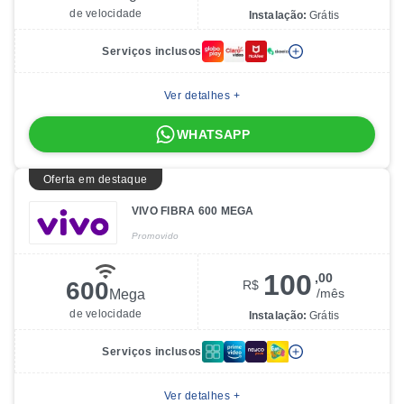
de velocidade
Instalação:
Grátis
Serviços inclusos
Ver detalhes +
WHATSAPP
Oferta em destaque
VIVO FIBRA 600 MEGA
Promovido
100
,00
600
R$
/
mês
Mega
de velocidade
Instalação:
Grátis
Serviços inclusos
Ver detalhes +