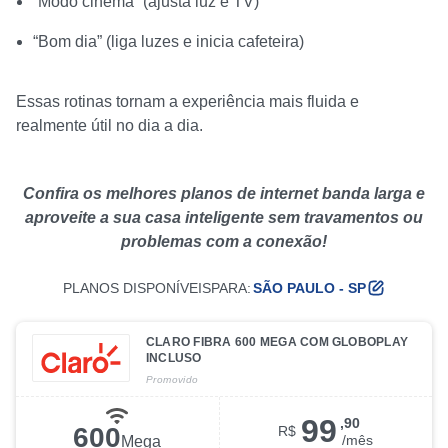
“Modo cinema” (ajusta luz e TV)
“Bom dia” (liga luzes e inicia cafeteira)
Essas rotinas tornam a experiência mais fluida e
realmente útil no dia a dia.
Confira os melhores planos de internet banda larga e
aproveite a sua casa inteligente sem travamentos ou
problemas com a conexão!
PLANOS DISPONÍVEIS
PARA:
SÃO PAULO - SP
CLARO FIBRA 600 MEGA COM GLOBOPLAY
INCLUSO
Promovido
99
,90
600
R$
/
mês
Mega