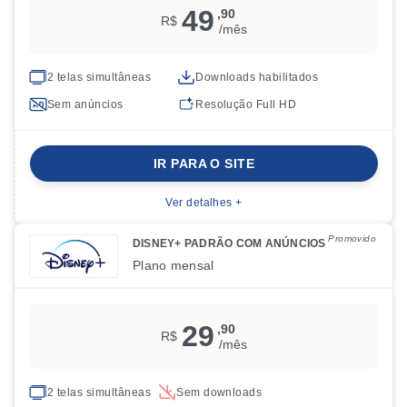
49
,90
R$
/mês
2
telas simultâneas
Downloads habilitados
Sem anúncios
Resolução
Full HD
IR PARA O SITE
Ver detalhes +
Promovido
DISNEY+ PADRÃO COM ANÚNCIOS
Plano
mensal
29
,90
R$
/mês
2
telas simultâneas
Sem downloads