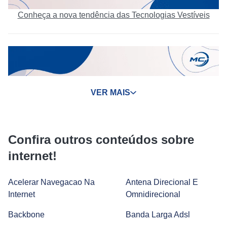
Conheça a nova tendência das Tecnologias Vestíveis
VER MAIS
Confira outros conteúdos sobre
internet!
Tecnologia no cotidiano: vantagens, desvantagens e tipos
Acelerar Navegacao Na
Antena Direcional E
Internet
Omnidirecional
Backbone
Banda Larga Adsl
Smartwatch: como funciona e quais são suas vantagens?