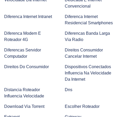
Entenda a diferença entre Hub, Switch e Roteador
Convencional
Diferenca Internet Intranet
Diferenca Internet
Residencial Smartphones
Entenda como configurar Chromecast e use internet na
sua TV
Diferenca Modem E
Diferencas Banda Larga
Roteador 4G
Via Radio
Chip M2M: Saiba Como Essa Tecnologia Funciona
Diferencas Servidor
Direitos Consumidor
Computador
Cancelar Internet
Direitos Do Consumidor
Dispositivos Conectados
Casa Inteligente: O que é e Como Funciona Para Ter a
Influencia Na Velocidade
Sua
Da Internet
Distancia Roteador
Dns
Automação residencial: entenda como deixar sua casa
Influencia Velocidade
inteligente!
Download Via Torrent
Escolher Roteador
Extranet
Gateway