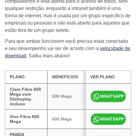
computadores e está aberta para o acesso de todos, sem
qualquer restrição, enquanto a intranet também é uma
forma de internet, mas é usada por um grupo específico de
empresas ou pessoas e não está aberto para aqueles que
estão fora de um grupo seleto.
Para que ambas funcionem você precisa estar conectado
e seu desempenho vai ser de acordo com a
velocidade de
download
. Saiba mais abaixo!
PLANO
BENEFÍCIOS
VER PLANO
PREÇO
Claro Fibra 600
Mega com
600 Mega
R$ 99,90
WHATSAPP
Globoplay
incluso
Vivo Fibra 600
600 Mega
R$ 100,00
WHATSAPP
Mega
PANDA