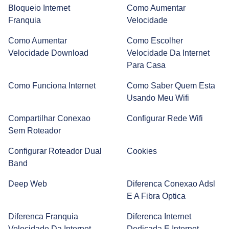
Bloqueio Internet
Como Aumentar
Franquia
Velocidade
Smart TV: como escolher a sua?
Como Aumentar
Como Escolher
Velocidade Download
Velocidade Da Internet
Para Casa
Amplificador de Sinal Wi-Fi: Entenda Como Funciona e
Como Configurar
Como Funciona Internet
Como Saber Quem Esta
Usando Meu Wifi
Prime Day 2022 | Melhores Ofertas | Alexa, Jogos online e
Compartilhar Conexao
Configurar Rede Wifi
Kindle
Sem Roteador
Configurar Roteador Dual
Cookies
Band
O que é Hardware? Veja como testar o seu!
Deep Web
Diferenca Conexao Adsl
E A Fibra Optica
Entenda o que é e como funciona o Google Nest Mini
Diferenca Franquia
Diferenca Internet
Velocidade Da Internet
Dedicada E Internet