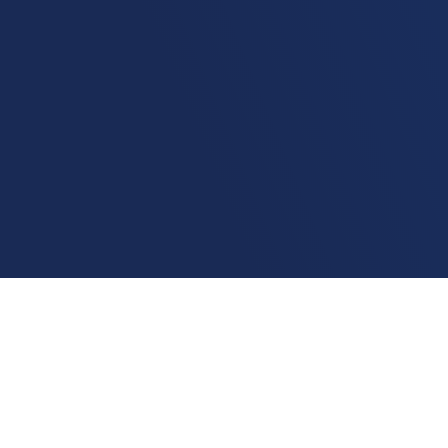
Home
Ranking
Pb
Guarabira
A melhor
internet residencial
em Guarabira
é da
operadora Lm
, com uma velocidade média de
193.15Mbps.