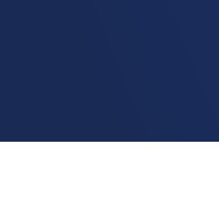
Home
Ranking
Mg
Espera Feliz
A melhor
internet residencial
em Espera Feliz
é da
operadora Acesse Comunicação
, com uma velocidade
média de 284.34Mbps.