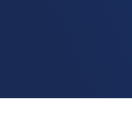
Home
Ranking
Ce
Piquet Carneiro
A melhor
internet residencial
em Piquet Carneiro
é da