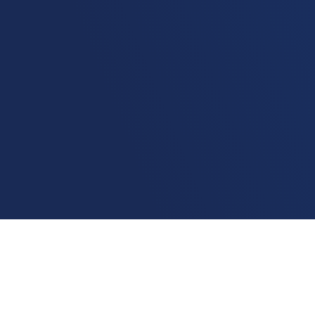
Home
Ranking
Ac
Placido De Castro
A melhor
internet residencial
em Plácido de Castro
é da
operadora Claro
, com uma velocidade média de