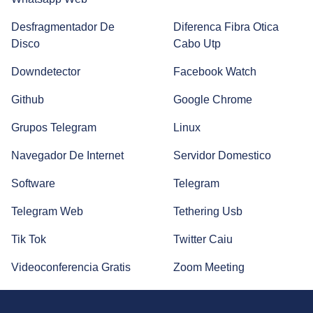
Prime Day 2022 | Melhores Ofertas | Alexa, Jogos online e
Kindle
Desfragmentador De
Diferenca Fibra Otica
Disco
Cabo Utp
Downdetector
Facebook Watch
O que é Hardware? Veja como testar o seu!
Github
Google Chrome
Grupos Telegram
Linux
Entenda o que é e como funciona o Google Nest Mini
Navegador De Internet
Servidor Domestico
Entenda a diferença entre Hub, Switch e Roteador
Software
Telegram
Telegram Web
Tethering Usb
Entenda como configurar Chromecast e use internet na
Tik Tok
Twitter Caiu
sua TV
Videoconferencia Gratis
Zoom Meeting
Chip M2M: Saiba Como Essa Tecnologia Funciona