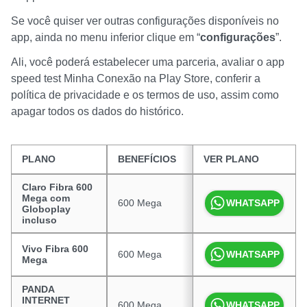
Se você quiser ver outras configurações disponíveis no
app, ainda no menu inferior clique em “
configurações
”.
Ali, você poderá estabelecer uma parceria, avaliar o app
speed test Minha Conexão na Play Store, conferir a
política de privacidade e os termos de uso, assim como
apagar todos os dados do histórico.
PLANO
BENEFÍCIOS
VER PLANO
PREÇO
Claro Fibra 600
Mega com
600 Mega
R$ 99,90
WHATSAPP
Globoplay
incluso
Vivo Fibra 600
600 Mega
R$ 100,00
WHATSAPP
Mega
PANDA
INTERNET
600 Mega
R$ 89,90
WHATSAPP