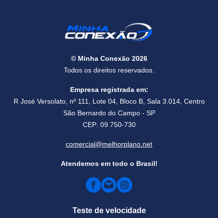
Casa Inteligente: O que é e Como Funciona Para Ter a
Sua
© Minha Conexão 2026
Todos os direitos reservados.
Automação residencial: entenda como deixar sua casa
inteligente!
Empresa registrada em:
R José Versolato, nº 111, Lote 04, Bloco B, Sala 3.014, Centro
São Bernardo do Campo - SP
TECH | Tecnologia, Inovações, Notícias
CEP: 09.750-730
comercial@melhorplano.net
Atendemos em todo o Brasil!
Teste de velocidade