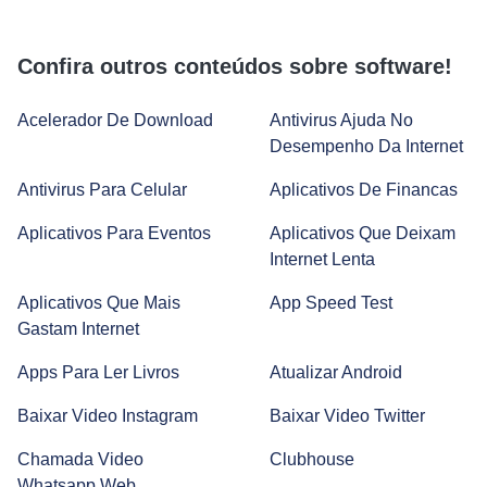
Confira outros conteúdos sobre software!
Acelerador De Download
Antivirus Ajuda No
Desempenho Da Internet
Tecnologia no cotidiano: vantagens, desvantagens e tipos
Antivirus Para Celular
Aplicativos De Financas
Aplicativos Para Eventos
Aplicativos Que Deixam
Smartwatch: como funciona e quais são suas vantagens?
Internet Lenta
Aplicativos Que Mais
App Speed Test
Smart TV: como escolher a sua?
Gastam Internet
Apps Para Ler Livros
Atualizar Android
Amplificador de Sinal Wi-Fi: Entenda Como Funciona e
Baixar Video Instagram
Baixar Video Twitter
Como Configurar
Chamada Video
Clubhouse
Whatsapp Web